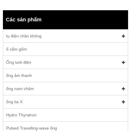
Các sản phẩm
tụ điện chân không
ổ cắm gốm
Ống lưới điện
ống âm thanh
ống nam châm
ống tia X
Hydro Thyratron
Pulsed Travelling-wave ống