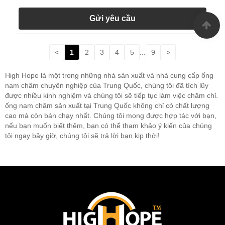
Gửi yêu cầu
<
1
2
3
4
5
...
9
>
High Hope là một trong những nhà sản xuất và nhà cung cấp ống
nam châm chuyên nghiệp của Trung Quốc, chúng tôi đã tích lũy
được nhiều kinh nghiệm và chúng tôi sẽ tiếp tục làm việc chăm chỉ.
ống nam châm sản xuất tại Trung Quốc không chỉ có chất lượng
cao mà còn bán chạy nhất. Chúng tôi mong được hợp tác với bạn,
nếu bạn muốn biết thêm, bạn có thể tham khảo ý kiến ​​của chúng
tôi ngay bây giờ, chúng tôi sẽ trả lời bạn kịp thời!