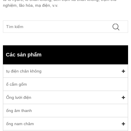
nghiệm, lão hóa, mạ điện, v.v.
Các sản phẩm
tụ điện chân không
ổ cắm gốm
Ống lưới điện
ống âm thanh
ống nam châm