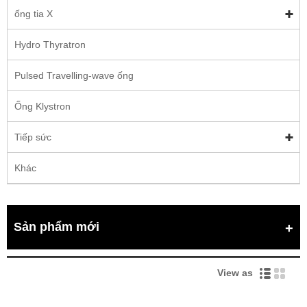
ống tia X
Hydro Thyratron
Pulsed Travelling-wave ống
Ống Klystron
Tiếp sức
Khác
Sản phẩm mới
View as